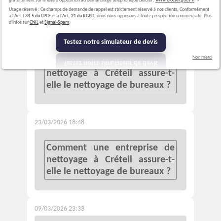
gratuitement sur la liste d'opposition au démarchage téléphonique Bloctel :
www.bloctel.gouv.fr
. »
Usage réservé : Ce champs de demande de rappel est strictement réservé à nos clients. Conformément
à l'
Art. L34-5 du CPCE
et à l'
Art. 21 du RGPD
, nous nous opposons à toute prospection commerciale. Plus
d'infos sur
CNIL
et
Signal-Spam
.
07/04/2026 00:02
Testez notre simulateur de devis
Non merci
Comment une entreprise de
nettoyage à Créteil assure-t-
elle le nettoyage de bureaux ?
23/03/2026 18:48
Comment une entreprise de
nettoyage à Créteil assure-t-
elle le nettoyage de bureaux ?
09/03/2026 23:33