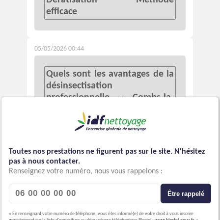
efficace
05/05/2026 00:44
Quels sont les avantages de la
désinsectisation
professionnelle - Combs-la-
Ville - Dératisation - Méthode
efficace
Toutes nos prestations ne figurent pas sur le site. N'hésitez
20/04/2026 19:58
pas à nous contacter.
Renseignez votre numéro, nous vous rappelons :
Comment IDF Nettoyage
Être rappelé
assure-t-il la désinfection des
bureaux - Paris 15 - Méthode
« En renseignant votre numéro de téléphone, vous êtes informé(e) de votre droit à vous inscrire
unique