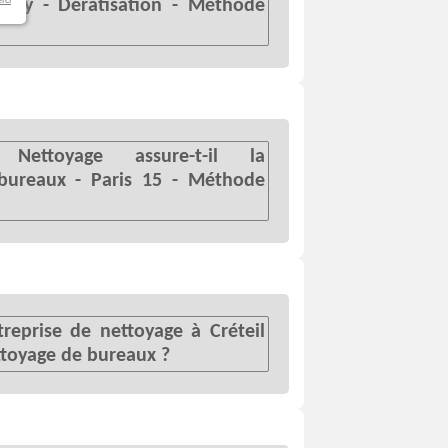
rci
 Évry - Dératisation - Méthode
ettoyage assure-t-il la
 bureaux - Paris 15 - Méthode
eprise de nettoyage à Créteil
ettoyage de bureaux ?