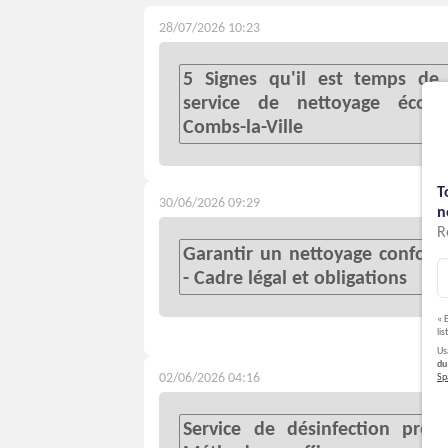
28/07/2026 10:23
5 Signes qu'il est temps de
service de nettoyage écol
Combs-la-Ville
T
30/06/2026 09:29
n
R
Garantir un nettoyage conform
- Cadre légal et obligations
« 
li
Us
du
S
02/06/2026 04:16
Service de désinfection profe