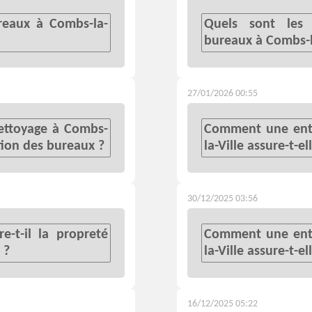
reaux à Combs-la-
Quels sont les
bureaux à Combs-la
27/01/2026 00:55
ettoyage à Combs-
Comment une entr
ction des bureaux ?
la-Ville assure-t-el
30/12/2025 03:56
-t-il la propreté
Comment une entr
 ?
la-Ville assure-t-e
16/12/2025 05:22