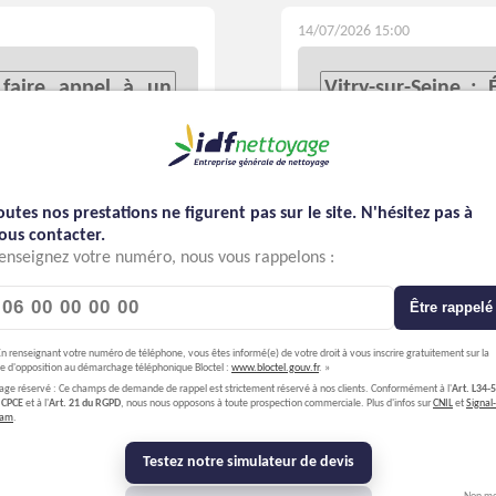
14/07/2026 15:00
 faire appel à un
Vitry-sur-Seine : 
ogique proche de
nettoyage de bure
outes nos prestations ne figurent pas sur le site. N'hésitez pas à
16/06/2026 04:40
ous contacter.
enseignez votre numéro, nous vous rappelons :
e à Combs-la-Ville
Quels sont les av
professionnelle
Être rappelé
efficace
En renseignant votre numéro de téléphone, vous êtes informé(e) de votre droit à vous inscrire gratuitement sur la
ste d'opposition au démarchage téléphonique Bloctel :
www.bloctel.gouv.fr
. »
age réservé : Ce champs de demande de rappel est strictement réservé à nos clients. Conformément à l'
Art. L34-5
 CPCE
et à l'
Art. 21 du RGPD
, nous nous opposons à toute prospection commerciale. Plus d'infos sur
CNIL
et
Signal-
pam
.
19/05/2026 06:11
Testez notre simulateur de devis
ssionnel à Évry :
Quels sont les av