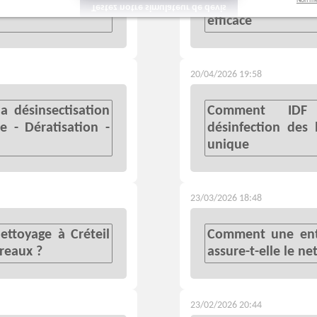
Non me
 une propreté
professionnelle -
efficace
20/04/2026 19:58
a désinsectisation
Comment IDF N
le - Dératisation -
désinfection des
unique
23/03/2026 18:48
ttoyage à Créteil
Comment une entr
ureaux ?
assure-t-elle le n
23/02/2026 20:44