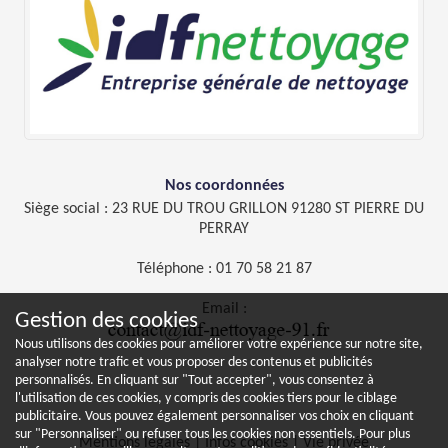
Nos coordonnées
Siège social : 23 RUE DU TROU GRILLON 91280 ST PIERRE DU
PERRAY
Téléphone :
01 70 58 21 87
Email :
Gestion des cookies
Nous utilisons des cookies pour améliorer votre expérience sur notre site,
analyser notre trafic et vous proposer des contenus et publicités
personnalisés. En cliquant sur "Tout accepter", vous consentez à
l'utilisation de ces cookies, y compris des cookies tiers pour le ciblage
publicitaire. Vous pouvez également personnaliser vos choix en cliquant
sur "Personnaliser" ou refuser tous les cookies non essentiels. Pour plus
Mentions légales
|
Infos cookies
|
Vie privée